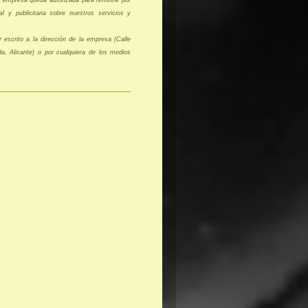
 empresa queda autorizada para remitirle por
l y publicitaria sobre nuestros servicios y
 escrito a la dirección de la empresa (Calle
a, Alicante) o por cualquiera de los medios