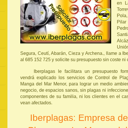
en L
Torr
Pola
Pila
Pedro
Sant
Alcá
Unió
Segura, Ceutí, Abarán, Cieza y Archena., llame a Ib
al 685 152 725 y solicite su presupuesto sin coste n
Iberplagas le facilitara un presupuesto fo
vendrá explicado los servicios de Control de Pl
Manga del Mar Menor, para lograr un medio ambient
negocio, de espacios sanos, sin plagas ni infeccion
componentes de su familia, ni los clientes en el c
vean afectados.
Iberplagas: Empresa de