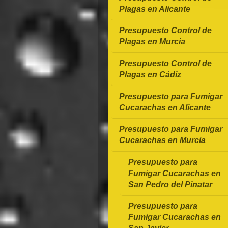
Plagas en Alicante
Presupuesto Control de
Plagas en Murcia
Presupuesto Control de
Plagas en Cádiz
Presupuesto para Fumigar
Cucarachas en Alicante
Presupuesto para Fumigar
Cucarachas en Murcia
Presupuesto para
Fumigar Cucarachas en
San Pedro del Pinatar
Presupuesto para
Fumigar Cucarachas en