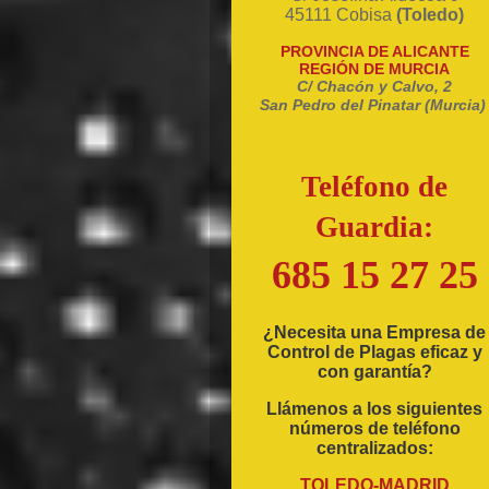
45111 Cobisa
(Toledo)
PROVINCIA DE ALICANTE
REGIÓN DE MURCIA
C/ Chacón y Calvo, 2
San Pedro del Pinatar (Murcia)
Teléfono de
Guardia:
685 15 27 25
¿Necesita una Empresa de
Control de Plagas eficaz y
con garantía?
Llámenos a los siguientes
números de teléfono
centralizados:
TOLEDO-MADRID