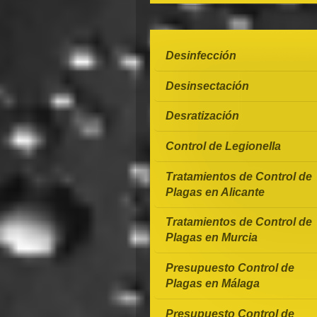
Desinfección
Desinsectación
Desratización
Control de Legionella
Tratamientos de Control de
Plagas en Alicante
Tratamientos de Control de
Plagas en Murcia
Presupuesto Control de
Plagas en Málaga
Presupuesto Control de