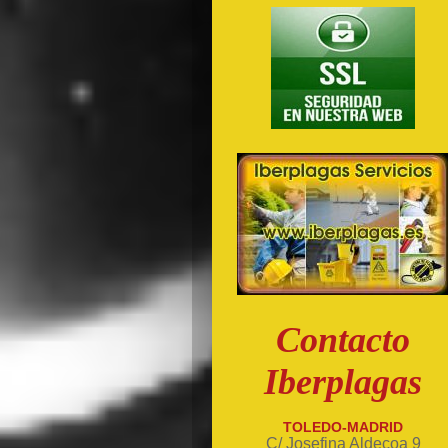
Contacto
Iberplagas
TOLEDO-MADRID
C/ Josefina Aldecoa 9