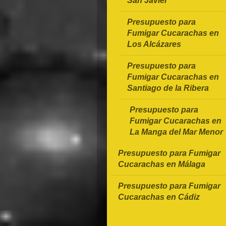
San Javier
Presupuesto para
Fumigar Cucarachas en
Los Alcázares
Presupuesto para
Fumigar Cucarachas en
Santiago de la Ribera
Presupuesto para
Fumigar Cucarachas en
La Manga del Mar Menor
Presupuesto para Fumigar
Cucarachas en Málaga
Presupuesto para Fumigar
Cucarachas en Cádiz