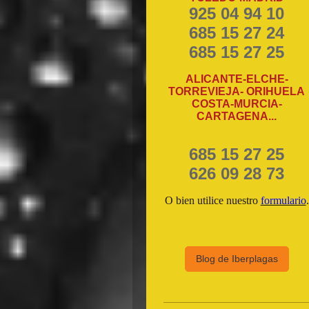
925 04 94 10
685 15 27 24
685 15 27 25
ALICANTE-ELCHE-
TORREVIEJA- ORIHUELA
COSTA-MURCIA-
CARTAGENA...
685 15 27 25
626 09 28 73
O bien utilice nuestro
formulario
.
Blog de Iberplagas