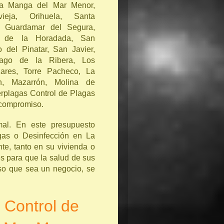
a Manga del Mar Menor,
evieja, Orihuela, Santa
, Guardamar del Segura,
r de la Horadada, San
 del Pinatar, San Javier,
iago de la Ribera, Los
zares, Torre Pacheco, La
n, Mazarrón, Molina de
erplagas Control de Plagas
i compromiso.
rmal. En este presupuesto
agas o Desinfección en La
e, tanto en su vivienda o
es para que la salud de sus
aso que sea un negocio, se
 Control de