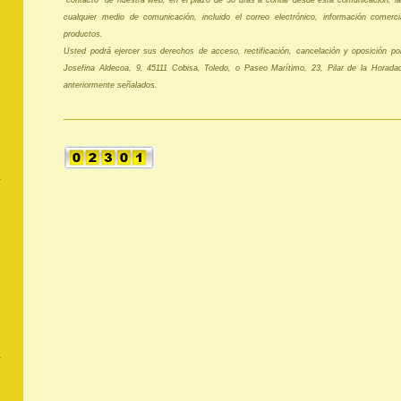
“contacto” de nuestra web, en el plazo de 30 días a contar desde esta comunicación, la
cualquier medio de comunicación, incluido el correo electrónico, información comercia
productos.
Usted podrá ejercer sus derechos de acceso, rectificación, cancelación y oposición por
Josefina Aldecoa, 9, 45111 Cobisa, Toledo, o Paseo Marítimo, 23, Pilar de la Horadad
anteriormente señalados.