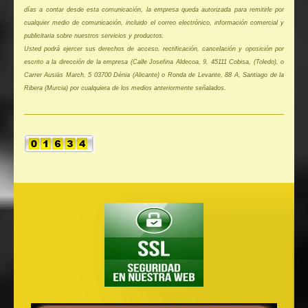
días a contar desde esta comunicación, la empresa queda autorizada para remitirle por
cualquier medio de comunicación, incluido el correo electrónico, información comercial y
publicitaria sobre nuestros servicios y productos.
Usted podrá ejercer sus derechos de acceso, rectificación, cancelación y oposición por
escrito a la dirección de la empresa (Calle Josefina Aldecoa, 9, 45111 Cobisa, (Toledo), o
Carrer Ausiäs March, 5 03700 Dénia (Alicante) o Ronda de Levante, 88 A, Santiago de la
Ribera (Murcia) por cualquiera de los medios anteriormente señalados.