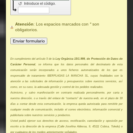
↺
Introduce el código.
Atención
: Los espacios marcados con
*
son
obligatorios.
En cumplimiento del artículo 5 de la
Ley Orgánica 15/1.999, de Protección de Datos de
Carácter Personal
, se informa que los datos personales del destinatario de esta
comunicación serán incorporados a unos ficheros automatizados de los que es
responsable de tratamiento IBERPLAGAS LA MANCHA SL, cuyas finalidades son la
atención a las solicitudes de información y presupuestos sobre nuestros servicios, así
como, en su caso, la adecuada gestión y control de los pedidos realizados.
Asimismo, y salvo manifestación en contrario realizada personalmente, por carta a
nuestra dirección, o a través del enlace de “contacto” de nuestra web, en el plazo de 30
días a contar desde esta comunicación, la empresa queda autorizada para remitirle por
cualquier medio de comunicación, incluido el correo electrónico, información comercial y
publicitaria sobre nuestros servicios y productos.
Usted podrá ejercer sus derechos de acceso, rectificación, cancelación y oposición por
escrito a la dirección de la empresa (Calle Josefina Aldecoa, 9, 45111 Cobisa, Toledo) o
por cualquiera de los medios anteriormente señalados.