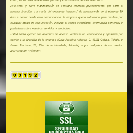
como, en su caso, la adecuada gestión y control de los pedidos realizados.
Asimismo, y salvo manifestación en contrario realizada personalmente, por carta a
nuestra dirección, o a través del enlace de “contacto” de nuestra web, en el plazo de 30
días a contar desde esta comunicación, la empresa queda autorizada para remitirle por
cualquier medio de comunicación, incluido el correo electrónico, información comercial y
publicitaria sobre nuestros servicios y productos.
Usted podrá ejercer sus derechos de acceso, rectificación, cancelación y oposición por
escrito a la dirección de la empresa (Calle Josefina Aldecoa, 9, 45111 Cobisa, Toledo, o
Paseo Marítimo, 23, Pilar de la Horadada, Alicante) o por cualquiera de los medios
anteriormente señalados.