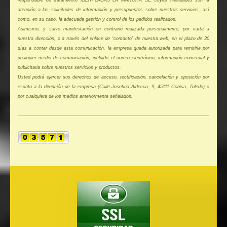
atención a las solicitudes de información y presupuestos sobre nuestros servicios, así
como, en su caso, la adecuada gestión y control de los pedidos realizados.
Asimismo, y salvo manifestación en contrario realizada personalmente, por carta a
nuestra dirección, o a través del enlace de “contacto” de nuestra web, en el plazo de 30
días a contar desde esta comunicación, la empresa queda autorizada para remitirle por
cualquier medio de comunicación, incluido el correo electrónico, información comercial y
publicitaria sobre nuestros servicios y productos.
Usted podrá ejercer sus derechos de acceso, rectificación, cancelación y oposición por
escrito a la dirección de la empresa (Calle Josefina Aldecoa, 9, 45111 Cobisa, Toledo) o
por cualquiera de los medios anteriormente señalados.