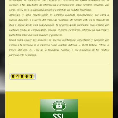
atención a las solicitudes de información y presupuestos sobre nuestros servicios, así
como, en su caso, la adecuada gestión y control de los pedidos realizados.
Asimismo, y salvo manifestación en contrario realizada personalmente, por carta a
nuestra dirección, o a través del enlace de “contacto” de nuestra web, en el plazo de 30
días a contar desde esta comunicación, la empresa queda autorizada para remitirle por
cualquier medio de comunicación, incluido el correo electrónico, información comercial y
publicitaria sobre nuestros servicios y productos.
Usted podrá ejercer sus derechos de acceso, rectificación, cancelación y oposición por
escrito a la dirección de la empresa (Calle Josefina Aldecoa, 9, 45111 Cobisa, Toledo, o
Paseo Marítimo, 23, Pilar de la Horadada, Alicante) o por cualquiera de los medios
anteriormente señalados.