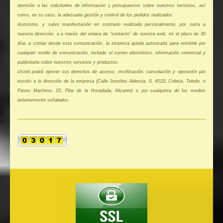
atención a las solicitudes de información y presupuestos sobre nuestros servicios, así
como, en su caso, la adecuada gestión y control de los pedidos realizados.
Asimismo, y salvo manifestación en contrario realizada personalmente, por carta a
nuestra dirección, o a través del enlace de “contacto” de nuestra web, en el plazo de 30
días a contar desde esta comunicación, la empresa queda autorizada para remitirle por
cualquier medio de comunicación, incluido el correo electrónico, información comercial y
publicitaria sobre nuestros servicios y productos.
Usted podrá ejercer sus derechos de acceso, rectificación, cancelación y oposición por
escrito a la dirección de la empresa (Calle Josefina Aldecoa, 9, 45111 Cobisa, Toledo, o
Paseo Marítimo, 23, Pilar de la Horadada, Alicante) o por cualquiera de los medios
anteriormente señalados.