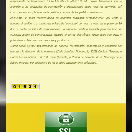
responsable de tratamiento IBERPLAGAS LA MANCHA SL, cuyas finalidades son la
atención a las solicitudes de información y presupuestos sobre nuestros servicios, así
como, en su caso, la adecuada gestión y control de los pedidos realizados.
Asimismo, y salvo manifestación en contrario realizada personal
mente, por carta a
nuestra dirección, o a través del enlace de “contacto” de nuestra web, en el plazo de 30
días a contar desde esta comunicación, la empresa queda autorizada para remitirle por
cualquier medio de comunicación, incluido el correo electrónico, información comercial y
publicitaria sobre nuestros servicios y productos.
Usted podrá ejercer sus derechos de acceso, rectificación, cancelación y oposición por
escrito a la dirección de la empresa (Calle Josefina Aldecoa, 9, 45111 Cobisa, (Toledo), o
Carrer Ausiäs March, 5 03700 Dénia (Alicante) o Ronda de Levante, 88 A, Santiago de la
Ribera (Murcia) por cualquiera de los medios anteriormente señalados.