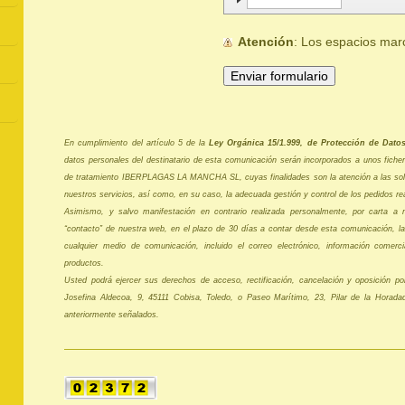
Atención
: Los espacios ma
En cumplimiento del artículo 5 de la
Ley Orgánica 15/1.999, de Protección de Dato
datos personales del destinatario de esta comunicación serán incorporados a unos fich
de tratamiento IBERPLAGAS LA MANCHA SL, cuyas finalidades son la atención a las soli
nuestros servicios, así como, en su caso, la adecuada gestión y control de los pedidos re
Asimismo, y salvo manifestación en contrario realizada personalmente, por carta a n
“contacto” de nuestra web, en el plazo de 30 días a contar desde esta comunicación, la
cualquier medio de comunicación, incluido el correo electrónico, información comercia
productos.
Usted podrá ejercer sus derechos de acceso, rectificación, cancelación y oposición por
Josefina Aldecoa, 9, 45111 Cobisa, Toledo, o Paseo Marítimo, 23, Pilar de la Horadad
anteriormente señalados.