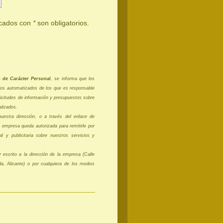
rcados con
*
son obligatorios.
s de Carácter Personal
, se informa que los
eros automatizados de los que es responsable
citudes de información y presupuestos sobre
alizados.
uestra dirección, o a través del enlace de
 empresa queda autorizada para remitirle por
l y publicitaria sobre nuestros servicios y
 escrito a la dirección de la empresa (Calle
a, Alicante) o por cualquiera de los medios