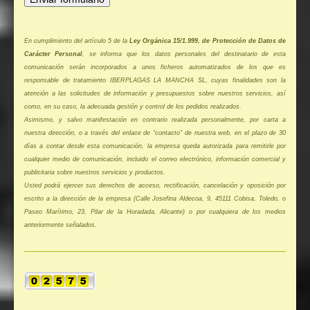
En cumplimiento del artículo 5 de la
Ley Orgánica 15/1.999, de Protección de Datos de
Carácter Personal
, se informa que los datos personales del destinatario de esta
comunicación serán incorporados a unos ficheros automatizados de los que es
responsable de tratamiento IBERPLAGAS LA MANCHA SL, cuyas finalidades son la
atención a las solicitudes de información y presupuestos sobre nuestros servicios, así
como, en su caso, la adecuada gestión y control de los pedidos realizados.
Asimismo, y salvo manifestación en contrario realizada personalmente, por carta a
nuestra dirección, o a través del enlace de “contacto” de nuestra web, en el plazo de 30
días a contar desde esta comunicación, la empresa queda autorizada para remitirle por
cualquier medio de comunicación, incluido el correo electrónico, información comercial y
publicitaria sobre nuestros servicios y productos.
Usted podrá ejercer sus derechos de acceso, rectificación, cancelación y oposición por
escrito a la dirección de la empresa (Calle Josefina Aldecoa, 9, 45111 Cobisa, Toledo, o
Paseo Marítimo, 23, Pilar de la Horadada, Alicante) o por cualquiera de los medios
anteriormente señalados.