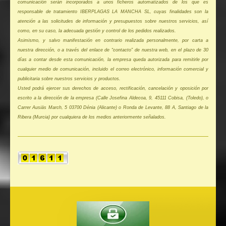
comunicación serán incorporados a unos ficheros automatizados de los que es
responsable de tratamiento IBERPLAGAS LA MANCHA SL, cuyas finalidades son la
atención a las solicitudes de información y presupuestos sobre nuestros servicios, así
como, en su caso, la adecuada gestión y control de los pedidos realizados.
Asimismo, y salvo manifestación en contrario realizada personalmente, por carta a
nuestra dirección, o a través del enlace de “contacto” de nuestra web, en el plazo de 30
días a contar desde esta comunicación, la empresa queda autorizada para remitirle por
cualquier medio de comunicación, incluido el correo electrónico, información comercial y
publicitaria sobre nuestros servicios y productos.
Usted podrá ejercer sus derechos de acceso, rectificación, cancelación y oposición por
escrito a la dirección de la empresa (Calle Josefina Aldecoa, 9, 45111 Cobisa, (Toledo), o
Carrer Ausiäs March, 5 03700 Dénia (Alicante) o Ronda de Levante, 88 A, Santiago de la
Ribera (Murcia) por cualquiera de los medios anteriormente señalados.