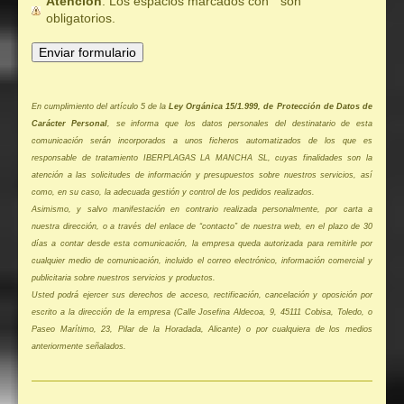
Atención
: Los espacios marcados con
*
son
obligatorios.
En cumplimiento del artículo 5 de la
Ley Orgánica 15/1.999, de Protección de Datos de
Carácter Personal
, se informa que los datos personales del destinatario de esta
comunicación serán incorporados a unos ficheros automatizados de los que es
responsable de tratamiento IBERPLAGAS LA MANCHA SL, cuyas finalidades son la
atención a las solicitudes de información y presupuestos sobre nuestros servicios, así
como, en su caso, la adecuada gestión y control de los pedidos realizados.
Asimismo, y salvo manifestación en contrario realizada personalmente, por carta a
nuestra dirección, o a través del enlace de “contacto” de nuestra web, en el plazo de 30
días a contar desde esta comunicación, la empresa queda autorizada para remitirle por
cualquier medio de comunicación, incluido el correo electrónico, información comercial y
publicitaria sobre nuestros servicios y productos.
Usted podrá ejercer sus derechos de acceso, rectificación, cancelación y oposición por
escrito a la dirección de la empresa (Calle Josefina Aldecoa, 9, 45111 Cobisa, Toledo, o
Paseo Marítimo, 23, Pilar de la Horadada, Alicante) o por cualquiera de los medios
anteriormente señalados.