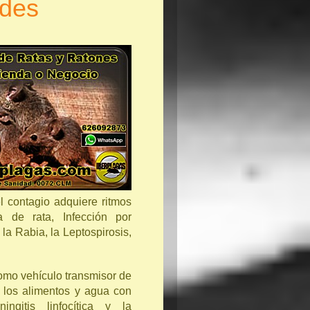
ades
l contagio adquiere ritmos
a de rata, Infección por
 la Rabia, la Leptospirosis,
mo vehículo transmisor de
n los alimentos y agua con
ningitis linfocítica y la