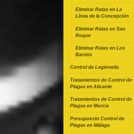
Eliminar Ratas en La
Línea de la Concepción
Eliminar Ratas en San
Roque
Eliminar Ratas en Los
Barrios
Control de Legionella
Tratamientos de Control de
Plagas en Alicante
Tratamientos de Control de
Plagas en Murcia
Presupuesto Control de
Plagas en Málaga