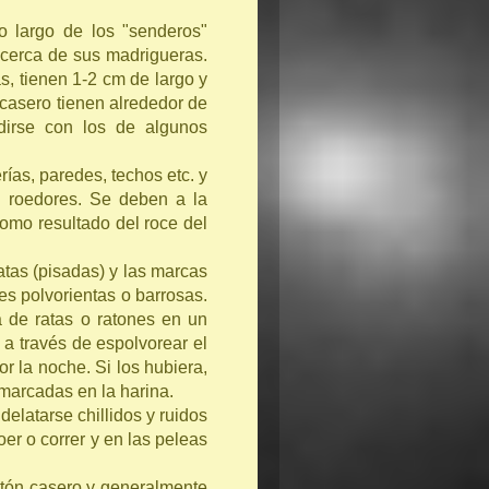
o largo de los "senderos"
 cerca de sus madrigueras.
as, tienen 1-2 cm de largo y
casero tienen alrededor de
dirse con los de algunos
as, paredes, techos etc. y
s roedores. Se deben a la
omo resultado del roce del
patas (pisadas) y las marcas
es polvorientas o barrosas.
 de ratas o ratones en un
a través de espolvorear el
r la noche. Si los hubiera,
 marcadas en la harina.
delatarse chillidos y ruidos
oer o correr y en las peleas
atón casero y generalmente