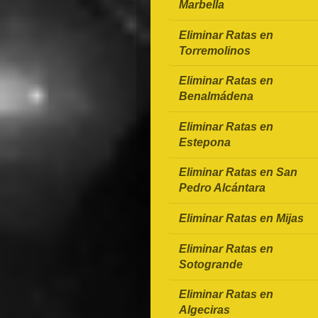
Marbella
Eliminar Ratas en
Torremolinos
Eliminar Ratas en
Benalmádena
Eliminar Ratas en
Estepona
Eliminar Ratas en San
Pedro Alcántara
Eliminar Ratas en Mijas
Eliminar Ratas en
Sotogrande
Eliminar Ratas en
Algeciras