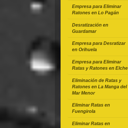
Empresa para Eliminar
Ratones en Lo Pagán
Desratización en
Guardamar
Empresa para Desratizar
en Orihuela
Empresa para Eliminar
Ratas y Ratones en Elche
Eliminación de Ratas y
Ratones en La Manga del
Mar Menor
Eliminar Ratas en
Fuengirola
Eliminar Ratas en