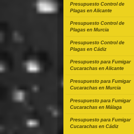
Presupuesto Control de
Plagas en Alicante
Presupuesto Control de
Plagas en Murcia
Presupuesto Control de
Plagas en Cádiz
Presupuesto para Fumigar
Cucarachas en Alicante
Presupuesto para Fumigar
Cucarachas en Murcia
Presupuesto para Fumigar
Cucarachas en Málaga
Presupuesto para Fumigar
Cucarachas en Cádiz