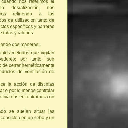
r cuando nos referimos al
ino desratización, nos
mos refiriendo a los
os de utilización tanto de
ctos específicos y barreras
e ratas y ratones.
ear de dos maneras:
intos métodos que vigilan
edores; por tanto, son
o de cerrar herméticamente
nductos de ventilación de
ce la acción de distintas
r o por lo menos controlar
 activa nos encontramos con
ado se suelen situar las
 consisten en un cebo y un