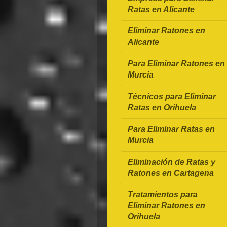
Ratas en Alicante
Eliminar Ratones en
Alicante
Para Eliminar Ratones en
Murcia
Técnicos para Eliminar
Ratas en Orihuela
Para Eliminar Ratas en
Murcia
Eliminación de Ratas y
Ratones en Cartagena
Tratamientos para
Eliminar Ratones en
Orihuela