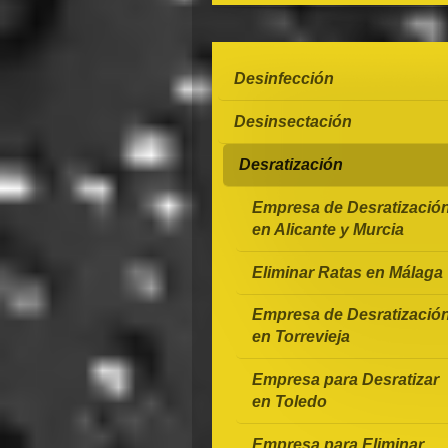
Desinfección
Desinsectación
Desratización
Empresa de Desratizació
en Alicante y Murcia
Eliminar Ratas en Málaga
Empresa de Desratizació
en Torrevieja
Empresa para Desratizar
en Toledo
Empresa para Eliminar