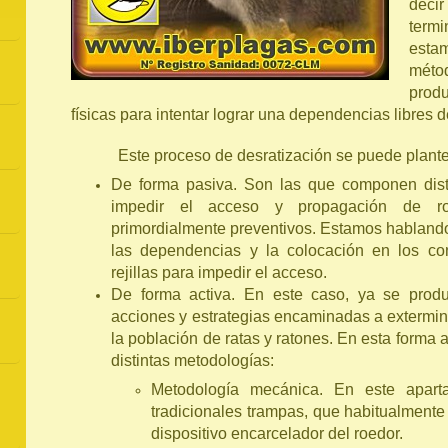
deci
term
esta
métod
produ
físicas para intentar lograr una dependencias libres d
Este proceso de desratización se puede plant
De forma pasiva. Son las que componen dist
impedir el acceso y propagación de ro
primordialmente preventivos. Estamos habland
las dependencias y la colocación en los co
rejillas para impedir el acceso.
De forma activa. En este caso, ya se produ
acciones y estrategias encaminadas a extermina
la población de ratas y ratones. En esta forma
distintas metodologías:
Metodología mecánica. En este apart
tradicionales trampas, que habitualmente
dispositivo encarcelador del roedor.