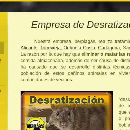
Empresa de Desratiza
Nuestra empresa Iberplagas, realiza tratam
Alicante
,
Torrevieja
,
Orihuela Costa
,
Cartagena
, Sa
La razón por la que hay que
eliminar o matar las r
n
comida almacenada, además de ser causa de disti
ha causado que se desarrolle distintas técnicas
población de estos dañinos animales en vivienda
comunidades de vecinos...
n
“des
de a
que s
o po
pobla