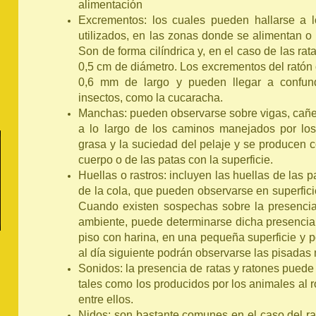
alimentación
Excrementos: los cuales pueden hallarse a l
utilizados, en las zonas donde se alimentan o
Son de forma cilíndrica y, en el caso de las rat
0,5 cm de diámetro. Los excrementos del ratón 
0,6 mm de largo y pueden llegar a confun
insectos, como la cucaracha.
Manchas: pueden observarse sobre vigas, cañerí
a lo largo de los caminos manejados por lo
grasa y la suciedad del pelaje y se producen c
cuerpo o de las patas con la superficie.
Huellas o rastros: incluyen las huellas de las 
de la cola, que pueden observarse en superfici
Cuando existen sospechas sobre la presencia
ambiente, puede determinarse dicha presencia 
piso con harina, en una pequeña superficie y po
al día siguiente podrán observarse las pisadas
Sonidos: la presencia de ratas y ratones puede 
tales como los producidos por los animales al r
entre ellos.
Nidos: son bastante comunes en el caso del r