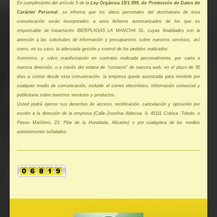
En cumplimiento del artículo 5 de la
Ley Orgánica 15/1.999, de Protección de Datos de
Carácter Personal
, se informa que los datos personales del destinatario de esta
comunicación serán incorporados a unos ficheros automatizados de los que es
responsable de tratamiento IBERPLAGAS LA MANCHA SL, cuyas finalidades son la
atención a las solicitudes de información y presupuestos sobre nuestros servicios, así
como, en su caso, la adecuada gestión y control de los pedidos realizados.
Asimismo, y salvo manifestación en contrario realizada personalmente, por carta a
nuestra dirección, o a través del enlace de “contacto” de nuestra web, en el plazo de 30
días a contar desde esta comunicación, la empresa queda autorizada para remitirle por
cualquier medio de comunicación, incluido el correo electrónico, información comercial y
publicitaria sobre nuestros servicios y productos.
Usted podrá ejercer sus derechos de acceso, rectificación, cancelación y oposición por
escrito a la dirección de la empresa (Calle Josefina Aldecoa, 9, 45111 Cobisa, Toledo, o
Paseo Marítimo, 23, Pilar de la Horadada, Alicante) o por cualquiera de los medios
anteriormente señalados.