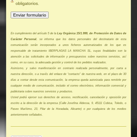
obligatorios.
En cumplimiento del artículo 5 de la
Ley Orgánica 15/1.999, de Protección de Datos de
Carácter Personal
, se informa que los datos personales del destinatario de esta
comunicación serán incorporados a unos ficheros automatizados de los que es
responsable de tratamiento IBERPLAGAS LA MANCHA SL, cuyas finalidades son la
atención a las solicitudes de información y presupuestos sobre nuestros servicios, así
como, en su caso, la adecuada gestión y control de los pedidos realizados.
Asimismo, y salvo manifestación en contrario realizada personalmente, por carta a
nuestra dirección, o a través del enlace de “contacto” de nuestra web, en el plazo de 30
días a contar desde esta comunicación, la empresa queda autorizada para remitirle por
cualquier medio de comunicación, incluido el correo electrónico, información comercial y
publicitaria sobre nuestros servicios y productos.
Usted podrá ejercer sus derechos de acceso, rectificación, cancelación y oposición por
escrito a la dirección de la empresa (Calle Josefina Aldecoa, 9, 45111 Cobisa, Toledo, o
Paseo Marítimo, 23, Pilar de la Horadada, Alicante) o por cualquiera de los medios
anteriormente señalados.