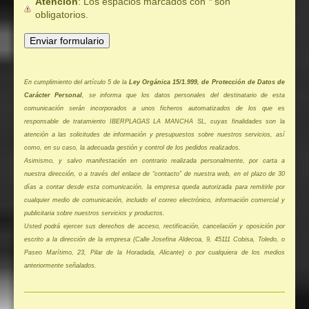
Atención
: Los espacios marcados con
*
son
obligatorios.
En cumplimiento del artículo 5 de la
Ley Orgánica 15/1.999, de Protección de Datos de
Carácter Personal
, se informa que los datos personales del destinatario de esta
comunicación serán incorporados a unos ficheros automatizados de los que es
responsable de tratamiento IBERPLAGAS LA MANCHA SL, cuyas finalidades son la
atención a las solicitudes de información y presupuestos sobre nuestros servicios, así
como, en su caso, la adecuada gestión y control de los pedidos realizados.
Asimismo, y salvo manifestación en contrario realizada personalmente, por carta a
nuestra dirección, o a través del enlace de “contacto” de nuestra web, en el plazo de 30
días a contar desde esta comunicación, la empresa queda autorizada para remitirle por
cualquier medio de comunicación, incluido el correo electrónico, información comercial y
publicitaria sobre nuestros servicios y productos.
Usted podrá ejercer sus derechos de acceso, rectificación, cancelación y oposición por
escrito a la dirección de la empresa (Calle Josefina Aldecoa, 9, 45111 Cobisa, Toledo, o
Paseo Marítimo, 23, Pilar de la Horadada, Alicante) o por cualquiera de los medios
anteriormente señalados.