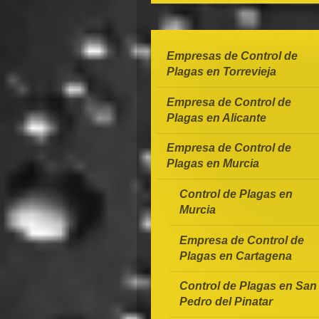
Empresas de Control de
Plagas en Torrevieja
Empresa de Control de
Plagas en Alicante
Empresa de Control de
Plagas en Murcia
Control de Plagas en
Murcia
Empresa de Control de
Plagas en Cartagena
Control de Plagas en San
Pedro del Pinatar