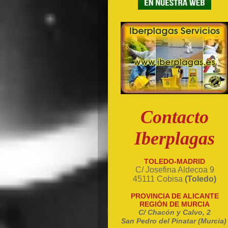
Contacto
Iberplagas
TOLEDO-MADRID
C/ Josefina Aldecoa 9
45111 Cobisa
(Toledo)
PROVINCIA DE ALICANTE
REGIÓN DE MURCIA
C/ Chacón y Calvo, 2
San Pedro del Pinatar (Murcia)