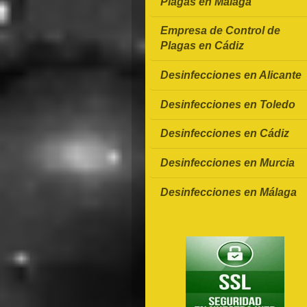
Plagas en Málaga
Empresa de Control de
Plagas en Cádiz
Desinfecciones en Alicante
Desinfecciones en Toledo
Desinfecciones en Cádiz
Desinfecciones en Murcia
Desinfecciones en Málaga