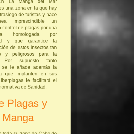
En La Manga del Mar
es una zona en la que hay
rasiego de turistas y hace
ea imprescindible un
o control de plagas por una
esa homologada por
ad y que garantice la
ción de estos insectos tan
s y peligrosos para la
. Por supuesto tanto
os se le añade además la
ara que implanten en sus
erplagas le facilitará el
 normativa de Sanidad.
e Plagas y
a Manga
n toda su zona de Cabo de