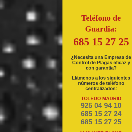
Teléfono de
Guardia:
685 15 27 25
¿Necesita una Empresa de
Control de Plagas eficaz y
con garantía?
Llámenos a los siguientes
números de teléfono
centralizados:
TOLEDO-MADRID
925 04 94 10
685 15 27 24
685 15 27 25