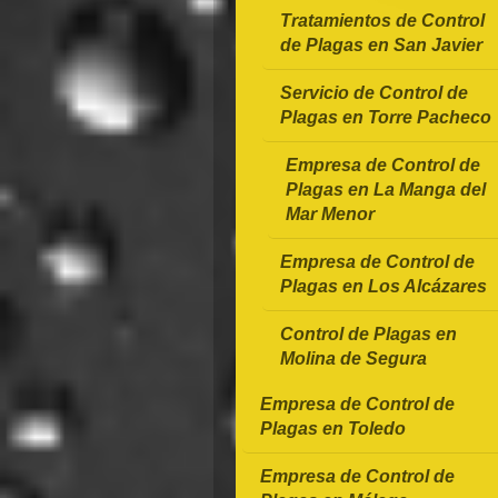
Tratamientos de Control
de Plagas en San Javier
Servicio de Control de
Plagas en Torre Pacheco
Empresa de Control de
Plagas en La Manga del
Mar Menor
Empresa de Control de
Plagas en Los Alcázares
Control de Plagas en
Molina de Segura
Empresa de Control de
Plagas en Toledo
Empresa de Control de