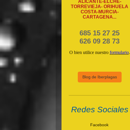
ALICANTE-ELCHE-
TORREVIEJA- ORIHUELA
COSTA-MURCIA-
CARTAGENA...
685 15 27 25
626 09 28 73
O bien utilice nuestro
formulario
.
Blog de Iberplagas
Redes Sociales
Facebook