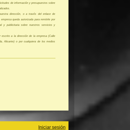
citudes de información y presupuestos sobre
alizados.
uestra dirección, o a través del enlace de
 empresa queda autorizada para remitirle por
l y publicitaria sobre nuestros servicios y
 escrito a la dirección de la empresa (Calle
a, Alicante) o por cualquiera de los medios
Iniciar sesión