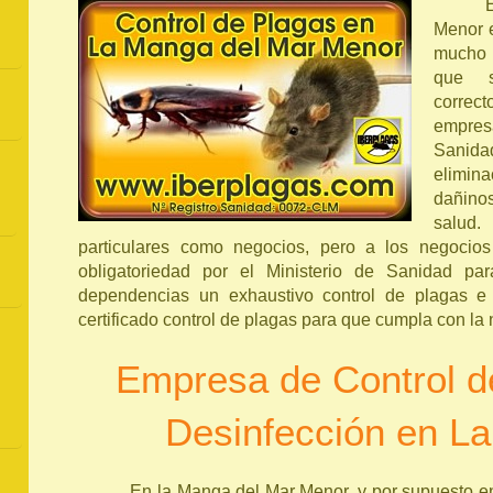
Menor 
mucho t
que s
correct
empr
Sanid
elimina
dañino
salud
particulares como negocios, pero a los negoci
obligatoriedad por el Ministerio de Sanidad p
dependencias un exhaustivo control de plagas e Ib
certificado control de plagas para que cumpla con la
Empresa de Control d
Desinfección en L
En la Manga del Mar Menor, y por supuesto e