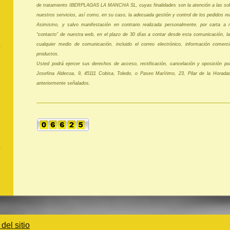
de tratamiento IBERPLAGAS LA MANCHA SL, cuyas finalidades son la atención a las soli
nuestros servicios, así como, en su caso, la adecuada gestión y control de los pedidos re
Asimismo, y salvo manifestación en contrario realizada personalmente, por carta a n
“contacto” de nuestra web, en el plazo de 30 días a contar desde esta comunicación, la
cualquier medio de comunicación, incluido el correo electrónico, información comercia
productos.
Usted podrá ejercer sus derechos de acceso, rectificación, cancelación y oposición por
Josefina Aldecoa, 9, 45111 Cobisa, Toledo, o Paseo Marítimo, 23, Pilar de la Horadad
anteriormente señalados.
del sitio