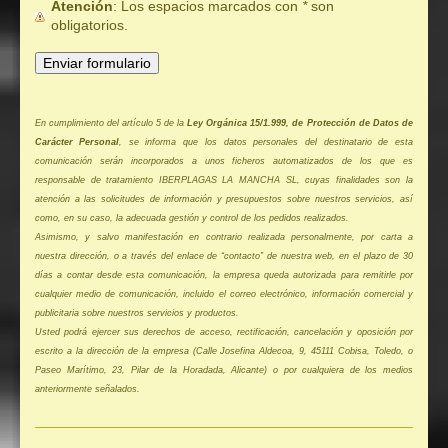
Atención
: Los espacios marcados con
*
son
obligatorios.
En cumplimiento del artículo 5 de la
Ley Orgánica 15/1.999, de Protección de Datos de
Carácter Personal
, se informa que los datos personales del destinatario de esta
comunicación serán incorporados a unos ficheros automatizados de los que es
responsable de tratamiento IBERPLAGAS LA MANCHA SL, cuyas finalidades son la
atención a las solicitudes de información y presupuestos sobre nuestros servicios, así
como, en su caso, la adecuada gestión y control de los pedidos realizados.
Asimismo, y salvo manifestación en contrario realizada personalmente, por carta a
nuestra dirección, o a través del enlace de “contacto” de nuestra web, en el plazo de 30
días a contar desde esta comunicación, la empresa queda autorizada para remitirle por
cualquier medio de comunicación, incluido el correo electrónico, información comercial y
publicitaria sobre nuestros servicios y productos.
Usted podrá ejercer sus derechos de acceso, rectificación, cancelación y oposición por
escrito a la dirección de la empresa (Calle Josefina Aldecoa, 9, 45111 Cobisa, Toledo, o
Paseo Marítimo, 23, Pilar de la Horadada, Alicante) o por cualquiera de los medios
anteriormente señalados.