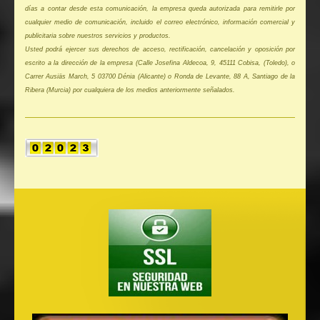
días a contar desde esta comunicación, la empresa queda autorizada para remitirle por
cualquier medio de comunicación, incluido el correo electrónico, información comercial y
publicitaria sobre nuestros servicios y productos.
Usted podrá ejercer sus derechos de acceso, rectificación, cancelación y oposición por
escrito a la dirección de la empresa (Calle Josefina Aldecoa, 9, 45111 Cobisa, (Toledo), o
Carrer Ausiäs March, 5 03700 Dénia (Alicante) o Ronda de Levante, 88 A, Santiago de la
Ribera (Murcia) por cualquiera de los medios anteriormente señalados.