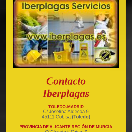
Contacto
Iberplagas
TOLEDO-MADRID
C/ Josefina Aldecoa 9
45111 Cobisa
(Toledo)
PROVINCIA DE ALICANTE REGIÓN DE MURCIA
C/ Chacón y Calvo, 2