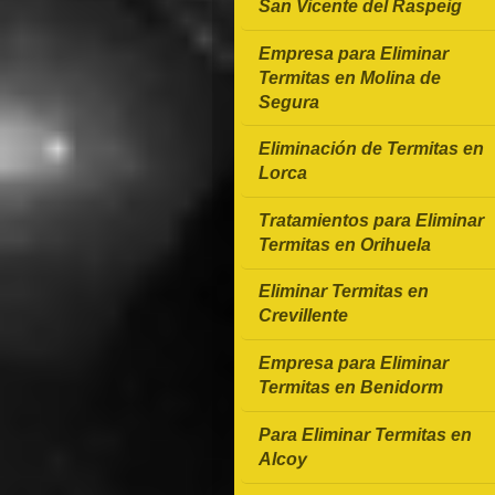
San Vicente del Raspeig
Empresa para Eliminar
Termitas en Molina de
Segura
Eliminación de Termitas en
Lorca
Tratamientos para Eliminar
Termitas en Orihuela
Eliminar Termitas en
Crevillente
Empresa para Eliminar
Termitas en Benidorm
Para Eliminar Termitas en
Alcoy