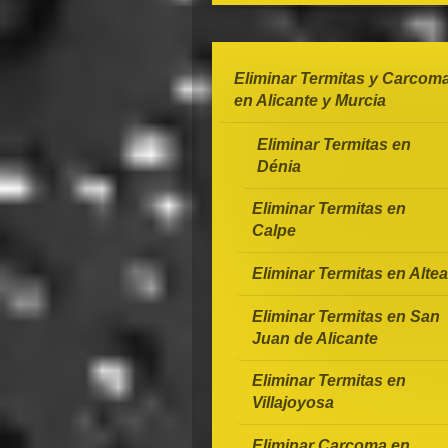
Eliminar Termitas y Carcom
en Alicante y Murcia
Eliminar Termitas en
Dénia
Eliminar Termitas en
Calpe
Eliminar Termitas en Altea
Eliminar Termitas en San
Juan de Alicante
Eliminar Termitas en
Villajoyosa
Eliminar Carcoma en