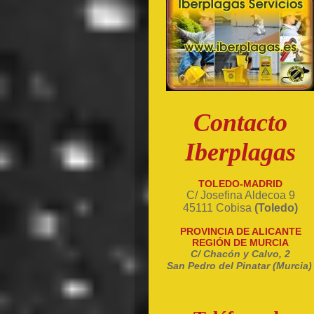
Contacto
Iberplagas
TOLEDO-MADRID
C/ Josefina Aldecoa 9
45111 Cobisa
(Toledo)
PROVINCIA DE ALICANTE
REGIÓN DE MURCIA
C/ Chacón y Calvo, 2
San Pedro del Pinatar (Murcia)