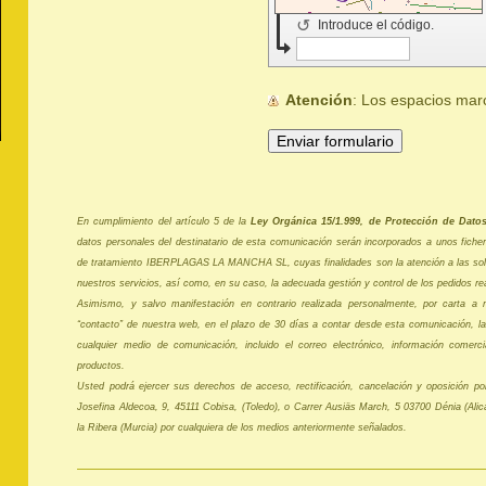
↺
Introduce el código.
Atención
: Los espacios ma
En cumplimiento del artículo 5 de la
Ley Orgánica 15/1.999, de Protección de Dato
datos personales del destinatario de esta comunicación serán incorporados a unos fich
de tratamiento IBERPLAGAS LA MANCHA SL, cuyas finalidades son la atención a las soli
nuestros servicios, así como, en su caso, la adecuada gestión y control de los pedidos re
Asimismo, y salvo manifestación en contrario realizada personalmente, por carta a n
“contacto” de nuestra web, en el plazo de 30 días a contar desde esta comunicación, la
cualquier medio de comunicación, incluido el correo electrónico, información comercia
productos.
Usted podrá ejercer sus derechos de acceso, rectificación, cancelación y oposición por
Josefina Aldecoa, 9, 45111 Cobisa, (Toledo), o Carrer Ausiäs March, 5 03700 Dénia (Ali
la Ribera (Murcia) por cualquiera de los medios anteriormente señalados.