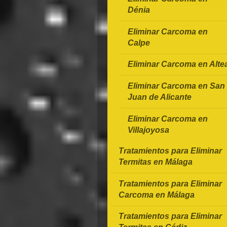
Dénia
Eliminar Carcoma en
Calpe
Eliminar Carcoma en Alte
Eliminar Carcoma en San
Juan de Alicante
Eliminar Carcoma en
Villajoyosa
Tratamientos para Eliminar
Termitas en Málaga
Tratamientos para Eliminar
Carcoma en Málaga
Tratamientos para Eliminar