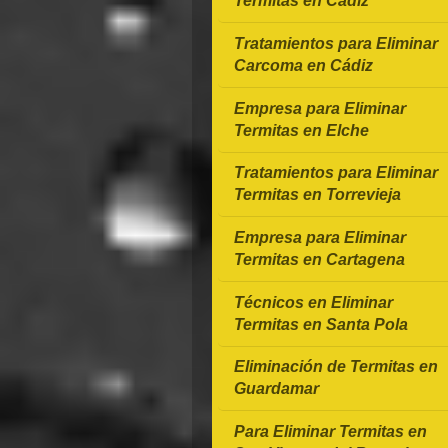
Termitas en Cádiz
Tratamientos para Eliminar
Carcoma en Cádiz
Empresa para Eliminar
Termitas en Elche
Tratamientos para Eliminar
Termitas en Torrevieja
Empresa para Eliminar
Termitas en Cartagena
Técnicos en Eliminar
Termitas en Santa Pola
Eliminación de Termitas en
Guardamar
Para Eliminar Termitas en