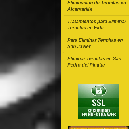
Eliminación de Termitas en
Alcantarilla
Tratamientos para Eliminar
Termitas en Elda
Para Eliminar Termitas en
San Javier
Eliminar Termitas en San
Pedro del Pinatar