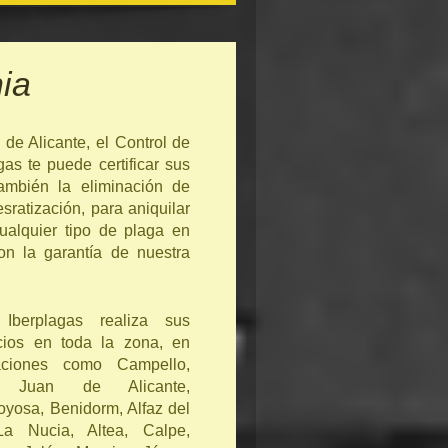
ia
de Alicante, el Control de
as te puede certificar sus
también la eliminación de
sratización, para aniquilar
ualquier tipo de plaga en
n la garantía de nuestra
Iberplagas realiza sus
icios en toda la zona, en
aciones como Campello,
 Juan de Alicante,
joyosa, Benidorm, Alfaz del
La Nucia, Altea, Calpe,