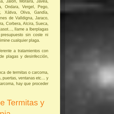
a, Jalón, Moraira, Jávea,
a, Ondara, Vergel, Pego,
y, Xátiva, Oliva, Gandía,
nes de Valldigna, Jaraco,
ra, Corbera, Alcira, Sueca,
rjasot…, llame a Iberplagas
presupuesto sin coste ni
imine cualquier plaga.
ferente a tratamientos con
de plagas y desinfección,
ca de termitas o carcoma,
, puertas, ventanas etc… y
 carcoma, hay que proceder
de Termitas y
nia