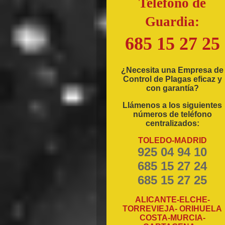
Teléfono de
Guardia:
685 15 27 25
¿Necesita una Empresa de
Control de Plagas eficaz y
con garantía?
Llámenos a los siguientes
números de teléfono
centralizados:
TOLEDO-MADRID
925 04 94 10
685 15 27 24
685 15 27 25
ALICANTE-ELCHE-
TORREVIEJA- ORIHUELA
COSTA-MURCIA-