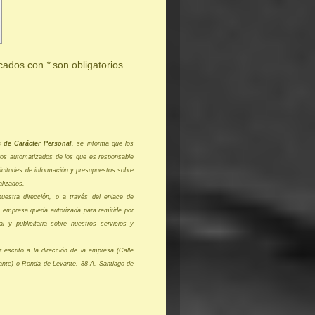
rcados con
*
son obligatorios.
s de Carácter Personal
, se informa que los
eros automatizados de los que es responsable
citudes de información y presupuestos sobre
alizados.
uestra dirección, o a través del enlace de
 empresa queda autorizada para remitirle por
l y publicitaria sobre nuestros servicios y
 escrito a la dirección de la empresa (Calle
cante) o Ronda de Levante, 88 A, Santiago de