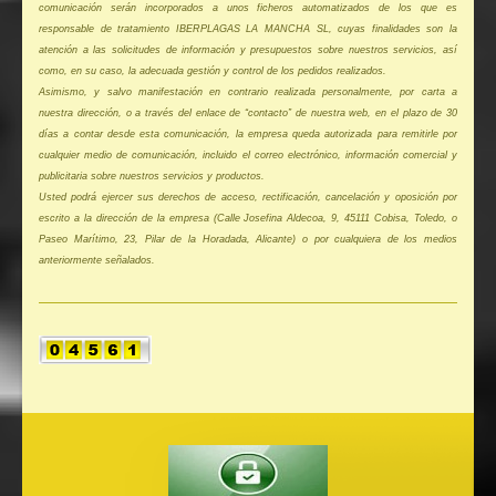
comunicación serán incorporados a unos ficheros automatizados de los que es
responsable de tratamiento IBERPLAGAS LA MANCHA SL, cuyas finalidades son la
atención a las solicitudes de información y presupuestos sobre nuestros servicios, así
como, en su caso, la adecuada gestión y control de los pedidos realizados.
Asimismo, y salvo manifestación en contrario realizada personalmente, por carta a
nuestra dirección, o a través del enlace de “contacto” de nuestra web, en el plazo de 30
días a contar desde esta comunicación, la empresa queda autorizada para remitirle por
cualquier medio de comunicación, incluido el correo electrónico, información comercial y
publicitaria sobre nuestros servicios y productos.
Usted podrá ejercer sus derechos de acceso, rectificación, cancelación y oposición por
escrito a la dirección de la empresa (Calle Josefina Aldecoa, 9, 45111 Cobisa, Toledo, o
Paseo Marítimo, 23, Pilar de la Horadada, Alicante) o por cualquiera de los medios
anteriormente señalados.